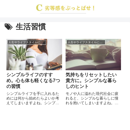
生活習慣
人生やライフスタイルについて
人生やライフスタイルについて
シンプルライフのすす
気持ちをリセットしたい
め。心も体も軽くなる7つ
貴方に。シンプルな暮ら
の習慣
しのヒント
シンプルライフを手に入れるた
モノや人に溢れた現代社会に疲
めには何から始めたらよいか考
れると、シンプルな暮らしに憧
えてしまいますよね。シンプル
れを抱いてしまいますよね。で
ライフというのは何も物を捨て
も、シンプルな暮らしって、一
る断捨離の事だけではありませ
体どういうものを指すのでしょ
ん。時間や人間関係も含めて余
うか。シンプルという言葉を直
計なものをなくし、必要なもの
訳すると、簡素だとか単純など
を選んで心地よい暮らしを手に
という日本語になります。です