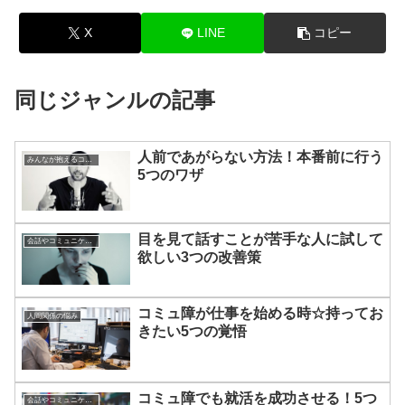
X
LINE
コピー
同じジャンルの記事
人前であがらない方法！本番前に行う
みんなが抱えるコンプレックスや劣等感
5つのワザ
目を見て話すことが苦手な人に試して
会話やコミュニケーションの悩み
欲しい3つの改善策
コミュ障が仕事を始める時☆持ってお
人間関係の悩み
きたい5つの覚悟
コミュ障でも就活を成功させる！5つ
会話やコミュニケーションの悩み