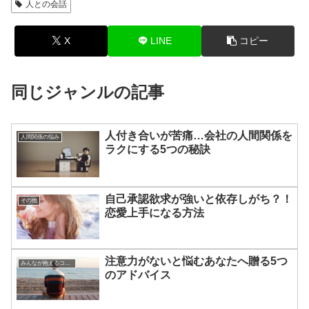
人との会話
X
LINE
コピー
同じジャンルの記事
人付き合いが苦痛…会社の人間関係を
人間関係の悩み
ラクにする5つの秘訣
自己承認欲求が強いと依存しがち？！
その他
恋愛上手になる方法
注意力がないと悩むあなたへ贈る5つ
みんなが抱えるコンプレックスや劣等感
のアドバイス