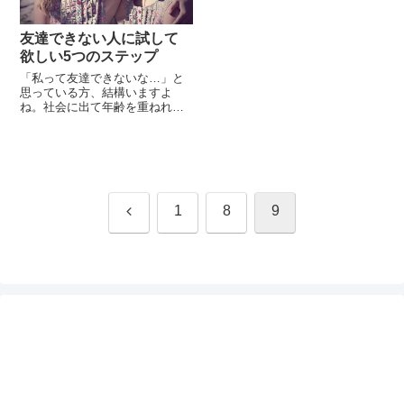
原因とされ、対人恐怖症の中に
とも「仕事内容は好きだったの
分類されます。「怖い」「恥ず
に、人間関係が合わなくて退職
かしい」といった気...
してしまった...
友達できない人に試して
欲しい5つのステップ
「私って友達できないな…」と
思っている方、結構いますよ
ね。社会に出て年齢を重ねれば
重ねるほど、上辺での付き合い
が多くなり、『友達』を作る事
の難しさを感じている方も多い
のではないでしょうか。また、
学生にとっての『友達』は「学
校生活の生命線」と言えるほど
重要です。「恋人やパートナー
前
1
8
9
さえいれば友達できない事とか
別に気にならな...
へ