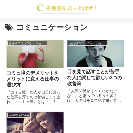
コミュニケーション
会話やコミュニケーションの悩み
会話やコミュニケーションの悩み
目を見て話すことが苦手
コミュ障のデメリットを
な人に試して欲しい3つの
メリットに変える仕事の
改善策
選び方
「人間関係がうまくいかない
『コミュ障』の人が自分に合っ
な…」と思っている方の多く
た仕事を探すのは苦労しますよ
は、人の目を見て話す事が苦手
ね。『コミュ障』とは「コミュ
だったりしますよね。目を見て
ニケーション障害」の事で、周
話す事が苦手な事を「生まれつ
りの人との会話や雑談に苦痛を
き」や「性格のせい」と思って
人間関係の悩み
感じたり、強い苦手意識を持っ
いる方が多いかもしれません
ている方の事を言います。仕事
が、これは『正視恐怖症』とい
をしていく上で「人間関係」は
われる症状で、思い込みが主な
非常に重要で、コミュ障でなく