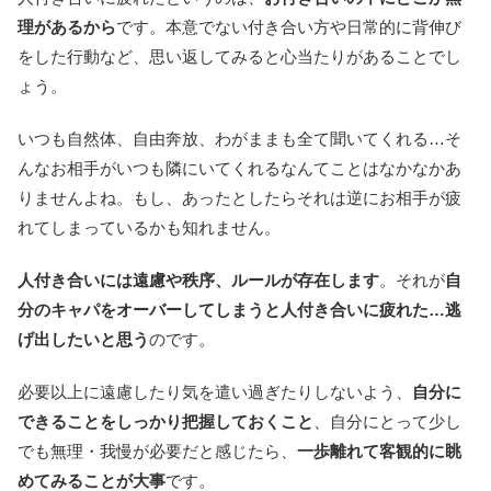
理があるから
です。本意でない付き合い方や日常的に背伸び
をした行動など、思い返してみると心当たりがあることでし
ょう。
いつも自然体、自由奔放、わがままも全て聞いてくれる…そ
んなお相手がいつも隣にいてくれるなんてことはなかなかあ
りませんよね。もし、あったとしたらそれは逆にお相手が疲
れてしまっているかも知れません。
人付き合いには遠慮や秩序、ルールが存在します
。それが
自
分のキャパをオーバーしてしまうと人付き合いに疲れた…逃
げ出したいと思う
のです。
必要以上に遠慮したり気を遣い過ぎたりしないよう、
自分に
できることをしっかり把握しておくこと
、自分にとって少し
でも無理・我慢が必要だと感じたら、
一歩離れて客観的に眺
めてみることが大事
です。