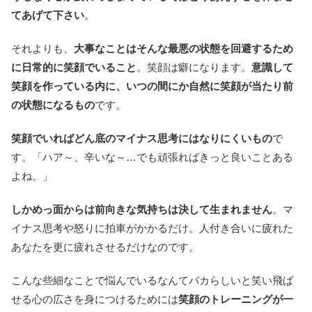
てあげて下さい
。
それよりも、
大事なことはそんな最悪の状態を回避するため
に日常的に笑顔でいること
。笑顔は癖になります。
意識して
笑顔を作っている内に、いつの間にか自然に笑顔が当たり前
の状態になるもの
です。
笑顔でいればどん底のマイナス思考にはなりにくいもの
で
す。「ハア～、辛いな～…でも頑張ればきっと良いことある
よね。」
しかめっ面からは前向きな気持ちは決して生まれません
。マ
イナス思考や怒りに拍車がかかるだけ。人付き合いに疲れた
あなたを更に疲れさせるだけなのです。
こんな些細なことで悩んでいるなんてバカらしいと笑い飛ば
せる心の広さを身につけるためには
笑顔のトレーニングが一