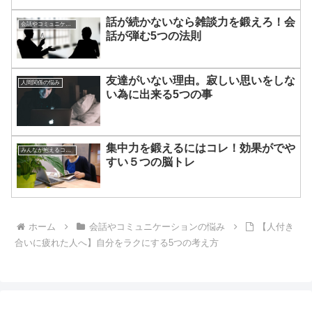
話が続かないなら雑談力を鍛えろ！会
会話やコミュニケーションの悩み
話が弾む5つの法則
友達がいない理由。寂しい思いをしな
人間関係の悩み
い為に出来る5つの事
集中力を鍛えるにはコレ！効果がでや
みんなが抱えるコンプレックスや劣等感
すい５つの脳トレ
ホーム
会話やコミュニケーションの悩み
【人付き
合いに疲れた人へ】自分をラクにする5つの考え方