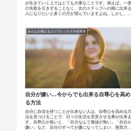
が生きていく上ではとても大事なことです。例えば、一
の失敗を引きずることなく、次のステップへの糧に出来
人になりたいと多くの方が望んでいますよね。しかし、
の気持ちの切り替えは簡単ではないというのが現実です
自分を責め始めると歯止めが効かず、どんどんネガティ
になりが...
みんなが抱えるコンプレックスや劣等感
自分が嫌い…今からでも出来る自尊心を高め
る方法
自分に自信を持つことが出来ない人は、自尊心を高める
法を見つけることで、日々の生活を充実させる事が出来
す。自尊心が低いと、「自分なんて価値が無い」「自分
嫌い」など、自分のすべてが嫌になってしまい、無気力