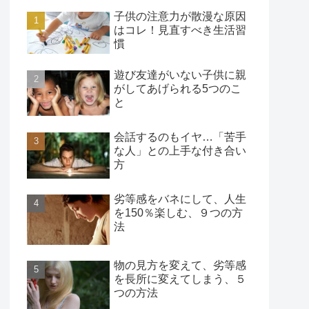
子供の注意力が散漫な原因
はコレ！見直すべき生活習
慣
遊び友達がいない子供に親
がしてあげられる5つのこ
と
会話するのもイヤ…「苦手
な人」との上手な付き合い
方
劣等感をバネにして、人生
を150％楽しむ、９つの方
法
物の見方を変えて、劣等感
を長所に変えてしまう、５
つの方法