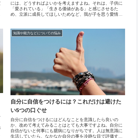
度
には、どうすればよいかを考えますよね。それは、子供に
る
「愛されている」「生きる価値がある」と感じさせるた
そ
め、立派に成長してほしいためなど、我が子を思う愛情が
。
あってこそです。しかし、自然と自尊心が高まるわけでは
ブ
ありませんので、親として何をすべきかと言われると、答
えに困るも...
知識や能力などについての悩み
自分に自信をつけるには？これだけは避けた
い5つの口ぐせ
方
自分に自信をつけるにはどんなことを意識したら良いの
ま
か、改めて考えてみることはとても大事ですよね。自分に
が
自信がないと何事にも臆病になりがちです。人は無意識に
に
生活していたら、なかなか自分の事を冷静な目で評価する