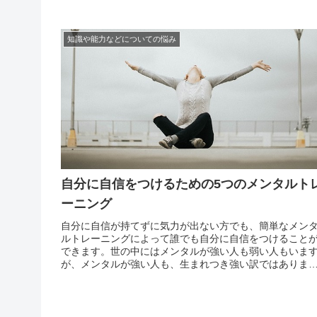
なってしまいます。しかし、今からでも、少し考え方を
えるだけで自尊心を高めることが出来ます。「自分が嫌
い」だと思...
知識や能力などについての悩み
自分に自信をつけるための5つのメンタルト
ーニング
自分に自信が持てずに気力が出ない方でも、簡単なメン
ルトレーニングによって誰でも自分に自信をつけること
できます。世の中にはメンタルが強い人も弱い人もいま
が、メンタルが強い人も、生まれつき強い訳ではありま
ん。育ってきた過程の中で、強いメンタルを鍛えてきた
です。つまり、今からでもトレーニングによってメンタ
を鍛える...