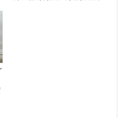
変
事など出来ないものです。それどころか、いきなり自己評
価を迫られたりすると、つい厳しくなりがちなのがほとん
ど。つまり...
レ
タ
が
す
せ
の
ル