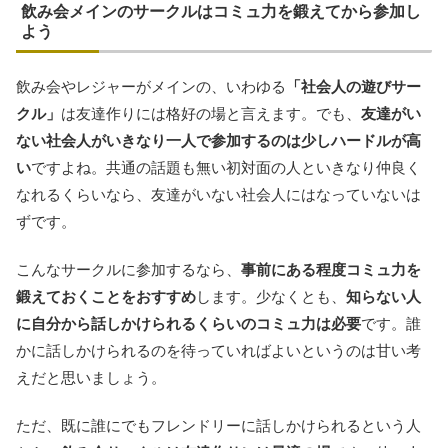
飲み会メインのサークルはコミュ力を鍛えてから参加し
よう
飲み会やレジャーがメインの、いわゆる
「社会人の遊びサー
クル」
は友達作りには格好の場と言えます。でも、
友達がい
ない社会人がいきなり一人で参加するのは少しハードルが高
い
ですよね。共通の話題も無い初対面の人といきなり仲良く
なれるくらいなら、友達がいない社会人にはなっていないは
ずです。
こんなサークルに参加するなら、
事前にある程度コミュ力を
鍛えておくことをおすすめ
します。少なくとも、
知らない人
に自分から話しかけられるくらいのコミュ力は必要
です。誰
かに話しかけられるのを待っていればよいというのは甘い考
えだと思いましょう。
ただ、既に誰にでもフレンドリーに話しかけられるという人