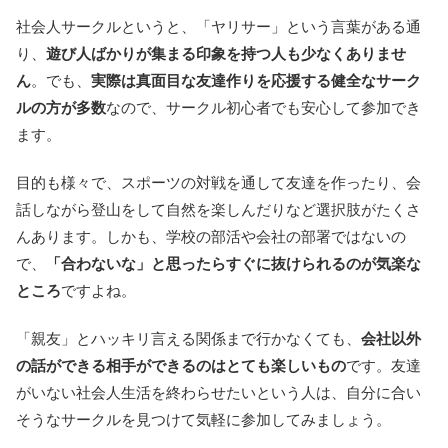
社会人サークルというと、「ヤリサー」という言葉がある通
り、
遊び人ばかりが集まる印象を持つ人も少なくありませ
ん
。でも、
実際は真面目な友達作りを応援する健全なサーク
ルの方が多数
なので、サークル初心者でも安心して参加でき
ます。
目的も様々で、スポーツの対戦を通して友達を作ったり、会
話しながら登山をして自然を楽しんだりなど選択肢がたくさ
んあります。しかも、学校の部活や会社の部署ではないの
で、
「合わないな」と思ったらすぐに抜けられるのが気楽な
ところ
ですよね。
「親友」とハッキリ言える関係まで行かなくても、
会社以外
の話ができる相手ができるのはとても楽しいもの
です。友達
がいない社会人生活を終わらせたいという人は、自分に合い
そうなサークルを見つけて気軽に参加してみましょう。