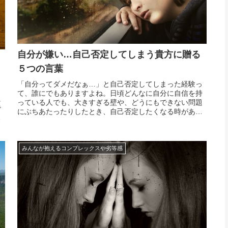
自分が嫌い…自己否定してしまう貴方に贈る
５つの言葉
「自分ってダメだなぁ…」と自己否定してしまった経験っ
よ
て、誰にでもありますよね。日頃どんなに自分に自信を持
に
っている人でも、大きすぎる壁や、どうにもできない問題
で
にぶちあたったりしたとき、自己否定したくなる時があり
ます。「自分が好きになれない」「自分が嫌い」と思って
て
いる人ならなおさら、ミスや失敗を経験するたびに自分を
な
責めて、...
みんなが抱えるコンプレックスや劣等感