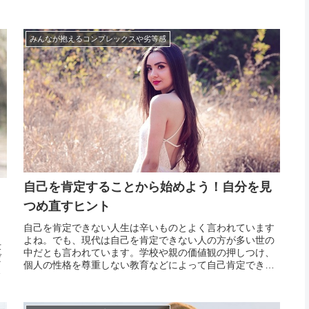
けたところで、本人には何のメリットもありません。自分
し
を戒めることは必要ですが、だからと言って自分を認めら
も
れず自己...
みんなが抱えるコンプレックスや劣等感
自己を肯定することから始めよう！自分を見
つめ直すヒント
自己を肯定できない人生は辛いものとよく言われています
こ
よね。でも、現代は自己を肯定できない人の方が多い世の
仕
中だとも言われています。学校や親の価値観の押しつけ、
ば
個人の性格を尊重しない教育などによって自己肯定できな
い大人に育つということが、最近になって各所で論じられ
だ
ています。でも、今の若者、大人たちが子供時代を送って
定
きたのは...