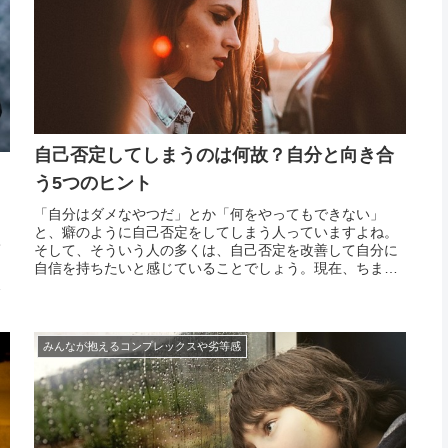
自己否定してしまうのは何故？自分と向き合
う5つのヒント
「自分はダメなやつだ」とか「何をやってもできない」
、
と、癖のように自己否定をしてしまう人っていますよね。
て
そして、そういう人の多くは、自己否定を改善して自分に
ら
自信を持ちたいと感じていることでしょう。現在、ちまた
ラ
には改善するための書籍や情報が膨大にあります。もちろ
定
ん、これらを参考にして改善する努力をすることは素晴ら
し
しいことで...
みんなが抱えるコンプレックスや劣等感