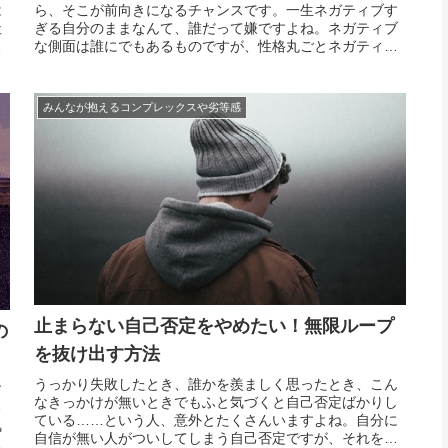
は
ら、そこが前向きになるチャンスです。一生ネガティブす
社
ぎる自分のままなんて、誰だって嫌ですよね。ネガティブ
見
な側面は誰にでもあるものですが、性格丸ごとネガティブ
。
な人となると、そう多くはありません。ネガティブすぎる
か
と本人もつらいですし、周りにいる人も扱いに困ってしま
います。...
みんなが抱えるコンプレックスや劣等感
止まらない自己否定をやめたい！無限ループ
の
を抜け出す方法
うっかり失敗したとき、誰かを羨ましく思ったとき、こん
す
なきっかけが無いときでもふと気づくと自己否定ばかりし
る
ている……という人、意外とたくさんいますよね。自分に
気
自信が無い人がついしてしまう自己否定ですが、それを続