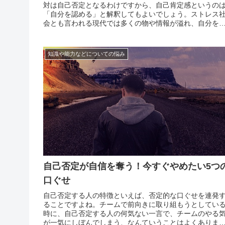
対は自己否定となるわけですから、自己肯定感というの
「自分を認める」と解釈してもよいでしょう。ストレス
会とも言われる現代では多くの物や情報が溢れ、自分を
失い、否定的になったり悲観したりすることもあります
自分の存在価値を不安に感じ、必要以上に悩んだり失敗
ら立ち直...
知識や能力などについての悩み
自己否定が自信を奪う！今すぐやめたい5つ
口ぐせ
自己否定する人の特徴といえば、否定的な口ぐせを連発
ることですよね。チームで前向きに取り組もうとしてい
時に、自己否定する人の何気ない一言で、チームのやる
が一気にしぼんでしまう、なんていうことはよくありま