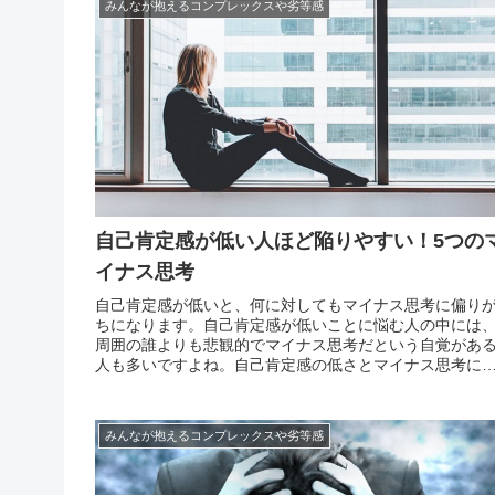
みんなが抱えるコンプレックスや劣等感
自己肯定感が低い人ほど陥りやすい！5つの
イナス思考
自己肯定感が低いと、何に対してもマイナス思考に偏り
ちになります。自己肯定感が低いことに悩む人の中には
周囲の誰よりも悲観的でマイナス思考だという自覚があ
人も多いですよね。自己肯定感の低さとマイナス思考に
密接な関りがあります。そもそも、自己否定すること自
がマイナス思考の最たるものだとも言えるでしょう。こ
は、マイ...
みんなが抱えるコンプレックスや劣等感