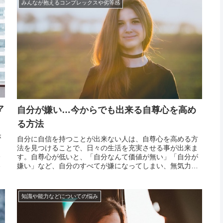
みんなが抱えるコンプレックスや劣等感
マ
自分が嫌い…今からでも出来る自尊心を高め
る方法
が
自分に自信を持つことが出来ない人は、自尊心を高める方
、
法を見つけることで、日々の生活を充実させる事が出来ま
る
す。自尊心が低いと、「自分なんて価値が無い」「自分が
は
嫌い」など、自分のすべてが嫌になってしまい、無気力に
体
なってしまいます。しかし、今からでも、少し考え方を変
れ
えるだけで自尊心を高めることが出来ます。「自分が嫌
い」だと思...
知識や能力などについての悩み