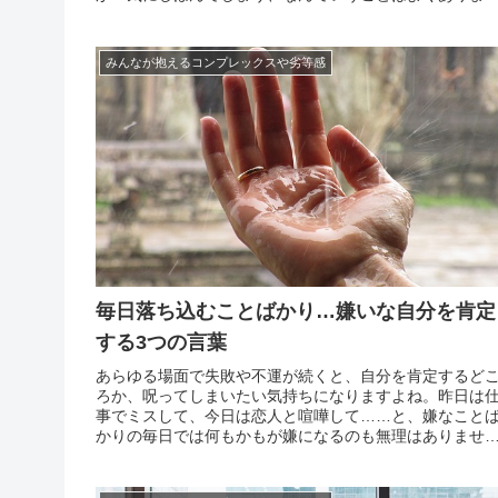
す。もちろん、言った本人にとっても、自分の一言で新
い一歩が踏み出せない、ということになり、誰にとって
良いことは...
みんなが抱えるコンプレックスや劣等感
毎日落ち込むことばかり…嫌いな自分を肯定
する3つの言葉
あらゆる場面で失敗や不運が続くと、自分を肯定するど
ろか、呪ってしまいたい気持ちになりますよね。昨日は
事でミスして、今日は恋人と喧嘩して……と、嫌なこと
かりの毎日では何もかもが嫌になるのも無理はありませ
ん。自分に降りかかる不運が偶発的なものばかりならま
しも、明らかに自分に落ち度があるミスや、人間性を否
されるよう...