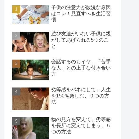
子供の注意力が散漫な原因
はコレ！見直すべき生活習
慣
遊び友達がいない子供に親
がしてあげられる5つのこ
と
会話するのもイヤ…「苦手
な人」との上手な付き合い
方
劣等感をバネにして、人生
を150％楽しむ、９つの方
法
物の見方を変えて、劣等感
を長所に変えてしまう、５
つの方法