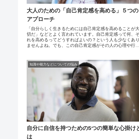
大人のための「自己肯定感を高める」５つの
アプローチ
「自分らしく生きるためには自己肯定感を高めることが
切だ」などとよく言われています。自己肯定感って何、
れを高めるってどうすればよいの？という人も少なくあ
ませんよね。でも、この自己肯定感がその人の心理や行
に大きく影響を及ぼすことは間違いないと言われていま
す。特に親の手を離れた大人にとっては、精神的な自立
はかかせな...
知識や能力などについての悩み
自分に自信を持つための5つの簡単な心掛け
は