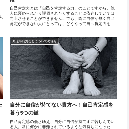
多
自己肯定力とは「自己を肯定する力」のことですから、他
て
人に褒められたり評価されたりすることに依存していては
人
向上させることができません。でも、既に自信が無く自己
は
肯定ができない人にとっては、どうやって自己肯定力を上
あ
げればよいかわからないですよね。自己肯定力を高めるた
だ
めには、自分が満足いくような実績を上げる、自信のハー
ドルを下...
知識や能力などについての悩み
た
自分に自信が持てない貴方へ！自己肯定感を
養う5つの鍵
ら
自己肯定感の低さゆえ、自分に自信が持てずに苦しんでい
る人。常に何かに非難されているような気持ちになった