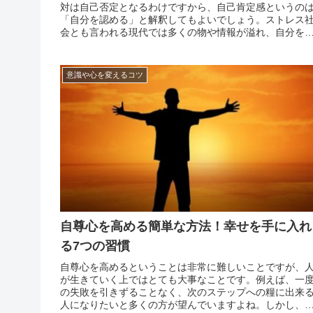
対は自己否定となるわけですから、自己肯定感というの
「自分を認める」と解釈してもよいでしょう。ストレス
会とも言われる現代では多くの物や情報が溢れ、自分を
失い、否定的になったり悲観したりすることもあります
自分の存在価値を不安に感じ、必要以上に悩んだり失敗
ら立ち直...
意識や心を変えるコツ
自尊心を高める簡単な方法！幸せを手に入れ
る7つの習慣
自尊心を高めるということは非常に難しいことですが、
が生きていく上ではとても大事なことです。例えば、一
の失敗を引きずることなく、次のステップへの糧に出来
人になりたいと多くの方が望んでいますよね。しかし、