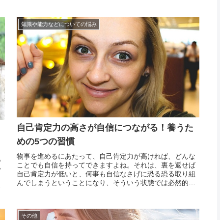
。
あってこそです。しかし、自然と自尊心が高まるわけでは
ブ
ありませんので、親として何をすべきかと言われると、答
えに困るも...
知識や能力などについての悩み
自己肯定力の高さが自信につながる！養うた
めの5つの習慣
物事を進めるにあたって、自己肯定力が高ければ、どんな
あ
ことでも自信を持ってできますよね。それは、裏を返せば
い
自己肯定力が低いと、何事も自信なさげに恐る恐る取り組
ま
んでしまうということになり、そういう状態では必然的に
め
失敗も起きやすくなります。その結果、少しでも上手くい
り
かないことがあると「自分は駄目な人間だ」「どうせ何を
る
やっても...
その他