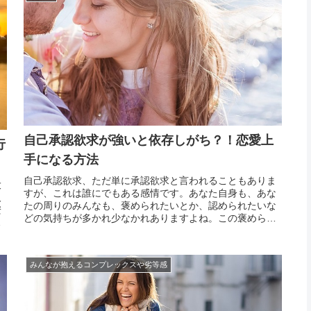
自己承認欲求が強いと依存しがち？！恋愛上
行
手になる方法
自己承認欲求、ただ単に承認欲求と言われることもありま
大
すが、これは誰にでもある感情です。あなた自身も、あな
人
たの周りのみんなも、褒められたいとか、認められたいな
安
どの気持ちが多かれ少なかれありますよね。この褒められ
の
たい、認められたい気持ちが自己承認欲求。人間であれば
の
誰でも持つものですから、全く捨て去るというのは不可能
安
です。た...
みんなが抱えるコンプレックスや劣等感