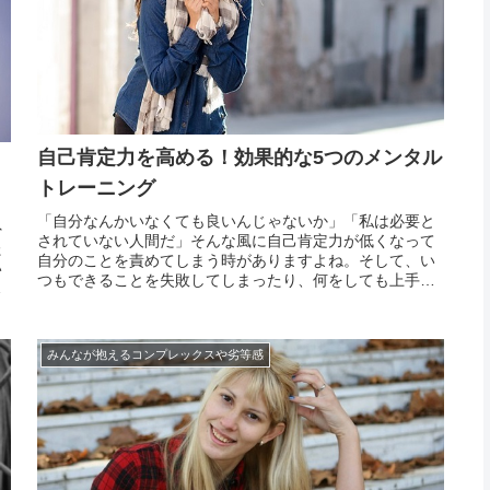
自己肯定力を高める！効果的な5つのメンタル
トレーニング
「自分なんかいなくても良いんじゃないか」「私は必要と
外
されていない人間だ」そんな風に自己肯定力が低くなって
た
自分のことを責めてしまう時がありますよね。そして、い
い
つもできることを失敗してしまったり、何をしても上手く
を
いかなくて負のスパイラルに陥ってしまうことも少なくあ
す
りません。自己肯定感は、育ってきた家庭環境によって左
幸
右されま...
みんなが抱えるコンプレックスや劣等感