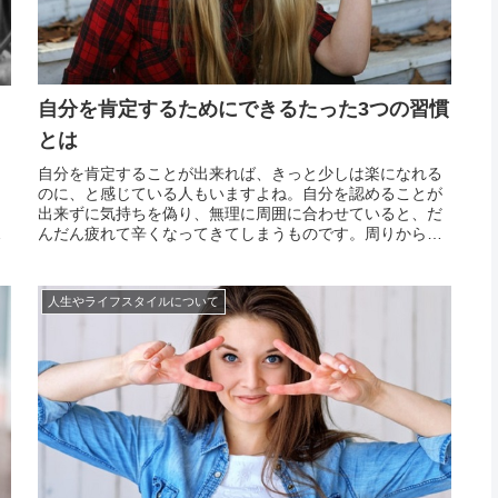
自分を肯定するためにできるたった3つの習慣
とは
自分を肯定することが出来れば、きっと少しは楽になれる
と
のに、と感じている人もいますよね。自分を認めることが
自
出来ずに気持ちを偽り、無理に周囲に合わせていると、だ
んだん疲れて辛くなってきてしまうものです。周りから信
で
頼されている魅力的な人は、自分を肯定するコツを身につ
っ
けています。自分にはあんな風には振舞えない、そもそも
シ
自分とは...
人生やライフスタイルについて