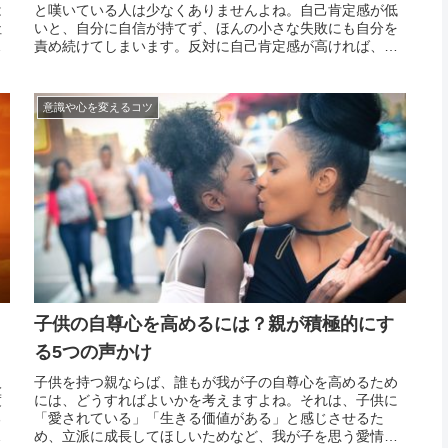
は
と嘆いている人は少なくありませんよね。自己肯定感が低
社
いと、自分に自信が持てず、ほんの小さな失敗にも自分を
見
責め続けてしまいます。反対に自己肯定感が高ければ、自
。
分の生き方に自信を持ち、例え失敗をしたとしてもそれを
か
糧に、仕事のやり方や人生の方向性を自分で修正していく
ことが出...
意識や心を変えるコツ
子供の自尊心を高めるには？親が積極的にす
る5つの声かけ
人
子供を持つ親ならば、誰もが我が子の自尊心を高めるため
度
には、どうすればよいかを考えますよね。それは、子供に
る
「愛されている」「生きる価値がある」と感じさせるた
そ
め、立派に成長してほしいためなど、我が子を思う愛情が