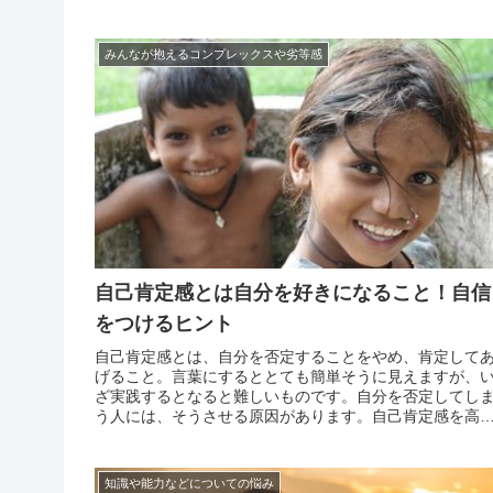
の気持ちの切り替えは簡単ではないというのが現実です
自分を責め始めると歯止めが効かず、どんどんネガティ
になりが...
みんなが抱えるコンプレックスや劣等感
自己肯定感とは自分を好きになること！自信
をつけるヒント
自己肯定感とは、自分を否定することをやめ、肯定して
げること。言葉にするととても簡単そうに見えますが、
ざ実践するとなると難しいものです。自分を否定してし
う人には、そうさせる原因があります。自己肯定感を高
るためにはその原因を取り除くことから始めなければな
ません。では、自分を否定する原因にはどんなものがあ
のでしょ...
知識や能力などについての悩み