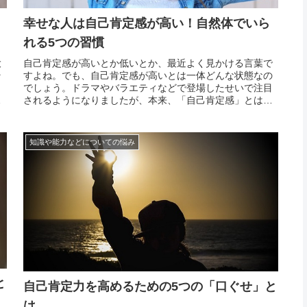
幸せな人は自己肯定感が高い！自然体でいら
れる5つの習慣
大
自己肯定感が高いとか低いとか、最近よく見かける言葉で
そ
すよね。でも、自己肯定感が高いとは一体どんな状態なの
り
でしょう。ドラマやバラエティなどで登場したせいで注目
動
されるようになりましたが、本来、「自己肯定感」とは、
健全な心を持っていれば高くあるのが当たり前なのです。
に
そのため、自己肯定感が高い人ほどその言葉とは無縁にな
り、意識...
知識や能力などについての悩み
と
自己肯定力を高めるための5つの「口ぐせ」と
は